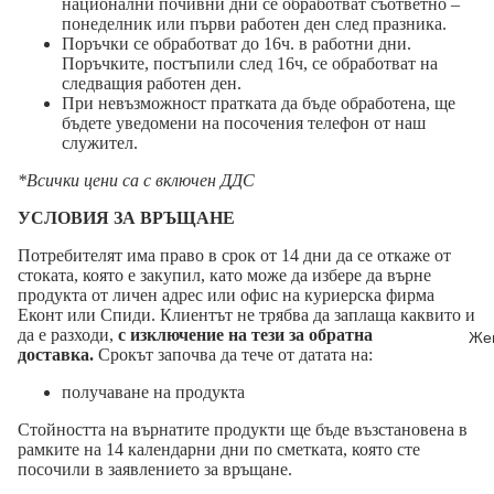
национални почивни дни се обработват съответно –
понеделник или първи работен ден след празника.
Поръчки се обработват до 16ч. в работни дни.
Поръчките, постъпили след 16ч, се обработват на
следващия работен ден.
При невъзможност пратката да бъде обработена, ще
бъдете уведомени на посочения телефон от наш
служител.
*Всички цени са с включен ДДС
УСЛОВИЯ ЗА ВРЪЩАНЕ
Потребителят има право в срок от 14 дни да се откаже от
стоката, която е закупил, като може да избере да върне
продукта от личен адрес или офис на куриерска фирма
Еконт или Спиди. Клиентът не трябва да заплаща каквито и
да е разходи,
с изключение на тези за обратна
Же
доставка.
Срокът започва да тече от датата на:
получаване на продукта
Стойността на върнатите продукти ще бъде възстановена в
рамките на 14 календарни дни по сметката, която сте
посочили в заявлението за връщане.