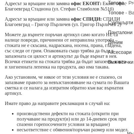
Топове - 
Адресът за връщане или замяна
офис ЕКОНТ:
Еконт офис
Благоевград Стадиона (ул. Стефан Стамболов №51б)
Топове - Ba
Адресът за връщане или замяна
офис СПИДИ:
СПИДИ
Суитшърти 
Благоевград – Григор Пърличев (ул. Григор Пърличев 2)
Панталони 
Можете да върнете поръчан артикул само когато НЕ са
налице повреди, причинени от неправилна употреба –
Деним
стоката не е скъсана, надраскана, носена, прана, гладена,
със следи от грим. Опаковката също трябва да бъде в
Аксесоари
запазената си цялост и артикулът да бъде върнат в нея.
Всички етикети на стоката трябва да бъдат запазени, както
Виж всички
и хигиенната лепенка на продукта, ако има такава.
Ако установим, че някое от тези условия не е спазено, си
запазваме правото за невъзстановяване на сумата по Вашата
сметка и се налага да изпратим обратно към вас върнатия
артикул.
Имате право да направите рекламация в случай на:
производствени дефекти на стоката (открити при
получаване на продукт(и) или до 14-дневен срок при
спазени горепосочените условия за връщане)
несъответствие с обявения/поръчан размер или модел.
Мъ